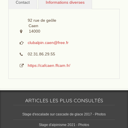
Contact
Informations diverses
92 rue de geôle
Caen
14000
clubalpin.caen@free.fr
02.31.86.29.55
https://cafcaen.ffcam.fr/
ARTICLES LES PLUS CONSULTÉS
Stage d'escalade sur cascade de glace 2017 - Photos
Stage d'alpinisme 2021 - Photos