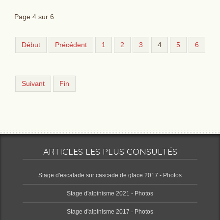
Page 4 sur 6
Début
Précédent
1
2
3
4
5
6
Suivant
Fin
ARTICLES LES PLUS CONSULTÉS
Stage d'escalade sur cascade de glace 2017 - Photos
Stage d'alpinisme 2021 - Photos
Stage d'alpinisme 2017 - Photos